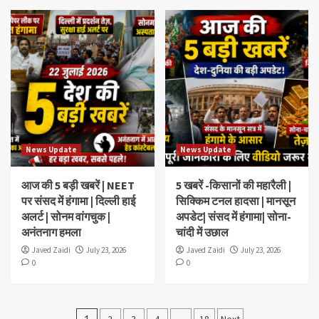
News Update
News Update
आज की 5 बड़ी खबरें | NEET
5 खबरें -किसानों की महारैली |
पर संसद में हंगामा | दिल्ली हाई
सिक्किम टनल हादसा | मानसून
अलर्ट | सोनम वांगचुक |
अपडेट| संसद में हंगामा| सोना-
अनंतनाग हमला
चांदी में उछाल
Javed Zaidi
July 23, 2026
Javed Zaidi
July 23, 2026
0
0
Posts
1
2
3
4
…
18
Next