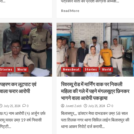
री...
पत्रकार वार्ता को प्रदेश कांग्रेस अध्यक्ष...
Read More
Stories
World
Newsbeat
Stories
World
 अपहरण कर लूटपाट एवं
रिवरव्यू रोड में मार्निंग वाक पर निकली
 वाला फरार आरोपी
महिला की गले में पहने मंगलसूत्र छिनकर
भागने वाला आरोपी पकड़ाया
July 25, 2024
0
Javed Zaidi
July 25, 2024
0
छ.ग.) नाम आरोपी (१) अर्जुन उर्फ
बिलासपुर,,, डांक्टर मेघा दाभडकर उम्र 58 साल
रामू यादव उम्र 19 वर्ष निवासी
पता तिलक नगर थाना सिविल लाईन बिलासपुर की
‌ट्टी...
थाना आकर रिपोर्ट दर्ज करायी...