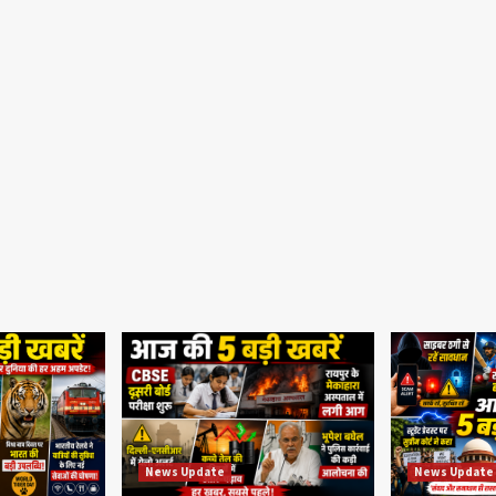
News Update
News Update