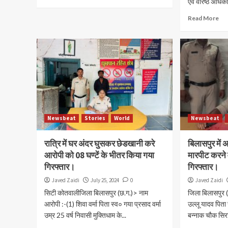
एवं वरिष्ठ अधिका
Read More
Newsbeat
Stories
World
Newsbeat
रात्रि में घर अंदर घुसकर छेडखानी करे
बिलासपुर में
आरोपी को 08 घण्टें के भीतर किया गया
मारपीट करने
गिरफ्तार।
गिरफ्तार।
Javed Zaidi
July 25, 2024
0
Javed Zaidi
सिटी कोतवालीजिला बिलासपुर (छ.ग.)> नाम
जिला बिलासपुर (
आरोपी :-(1) शिवा वर्मा पिता स्व० गया प्रसाद वर्मा
उल्लू यादव पिता 
उम्र 25 वर्ष निवासी मुक्तिधाम के...
बन्नाक चौक सिरगि