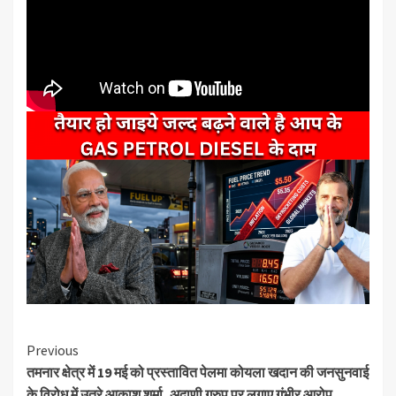
Continue
Previous
तमनार क्षेत्र में 19 मई को प्रस्तावित पेलमा कोयला खदान की जनसुनवाई
Reading
के विरोध में उतरे आकाश शर्मा, अदाणी ग्रुप पर लगाए गंभीर आरोप